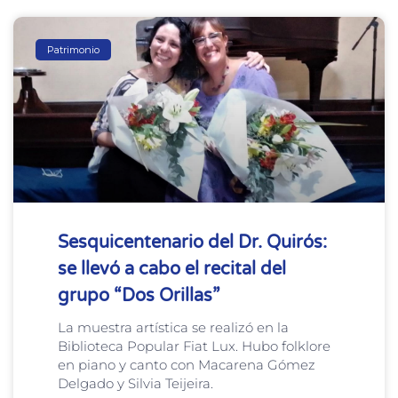
Patrimonio
Sesquicentenario del Dr. Quirós:
se llevó a cabo el recital del
grupo “Dos Orillas”
La muestra artística se realizó en la
Biblioteca Popular Fiat Lux. Hubo folklore
en piano y canto con Macarena Gómez
Delgado y Silvia Teijeira.