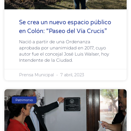
Se crea un nuevo espacio público
en Colón: “Paseo del Vía Crucis”
Nació a partir de una Ordenanza
aprobada por unanimidad en 2017, cuyo
autor fue el concejal José Luis Walser, hoy
Intendente de la Ciudad.
Prensa Municipal
7 abril, 2023
Patrimonio