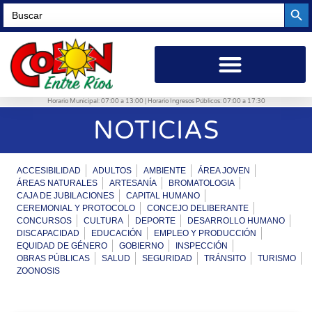
Searc
Search
for:
Horario Municipal: 07:00 a 13:00 | Horario Ingresos Públicos: 07:00 a 17:30
NOTICIAS
ACCESIBILIDAD
ADULTOS
AMBIENTE
ÁREA JOVEN
ÁREAS NATURALES
ARTESANÍA
BROMATOLOGIA
CAJA DE JUBILACIONES
CAPITAL HUMANO
CEREMONIAL Y PROTOCOLO
CONCEJO DELIBERANTE
CONCURSOS
CULTURA
DEPORTE
DESARROLLO HUMANO
DISCAPACIDAD
EDUCACIÓN
EMPLEO Y PRODUCCIÓN
EQUIDAD DE GÉNERO
GOBIERNO
INSPECCIÓN
OBRAS PÚBLICAS
SALUD
SEGURIDAD
TRÁNSITO
TURISMO
ZOONOSIS