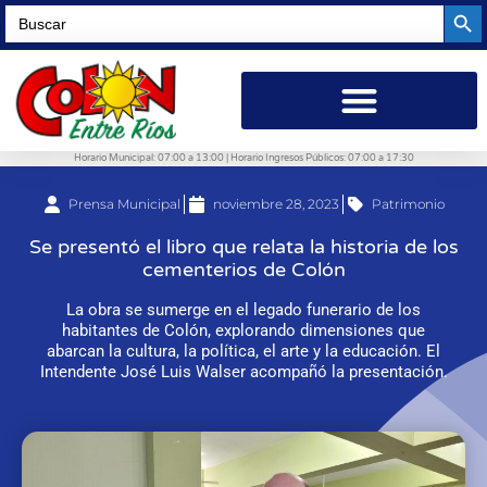
Searc
Search
for:
Horario Municipal: 07:00 a 13:00 | Horario Ingresos Públicos: 07:00 a 17:30
Prensa Municipal
noviembre 28, 2023
Patrimonio
Se presentó el libro que relata la historia de los
cementerios de Colón
La obra se sumerge en el legado funerario de los
habitantes de Colón, explorando dimensiones que
abarcan la cultura, la política, el arte y la educación. El
Intendente José Luis Walser acompañó la presentación.