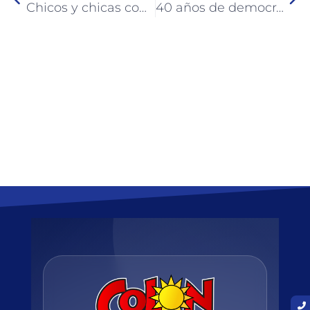
Chicos y chicas compartieron el primer Mundialito Regional Inclusivo en Colón
40 años de democracia: Filósofo uruguayense brindó una charla en Colón