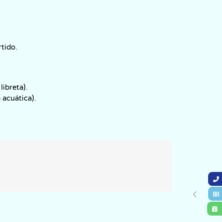
tido.
ibreta).
acuática).