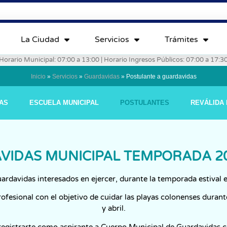
La Ciudad
Servicios
Trámites
Horario Municipal: 07:00 a 13:00 | Horario Ingresos Públicos: 07:00 a 17:3
Inicio
»
Servicios
»
Guardavidas
»
Postulante a guardavidas
AS
ESCUELA MUNICIPAL
POSTULANTES
REVÁLIDA 
VIDAS MUNICIPAL TEMPORADA 202
rdavidas interesados en ejercer, durante la temporada estival en
ofesional con el objetivo de cuidar las playas colonenses durant
y abril.
registrarte como aspirante a Cuerpo Municipal de Guardavidas c