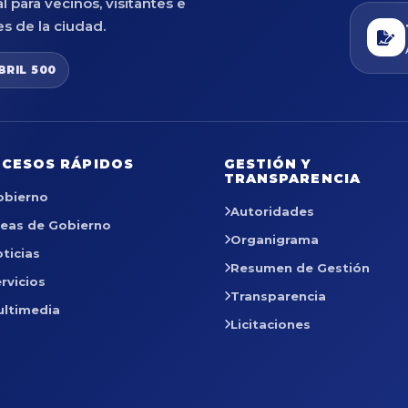
al para vecinos, visitantes e
es de la ciudad.
BRIL 500
CESOS RÁPIDOS
GESTIÓN Y
TRANSPARENCIA
obierno
Autoridades
reas de Gobierno
Organigrama
ticias
Resumen de Gestión
rvicios
Transparencia
ultimedia
Licitaciones