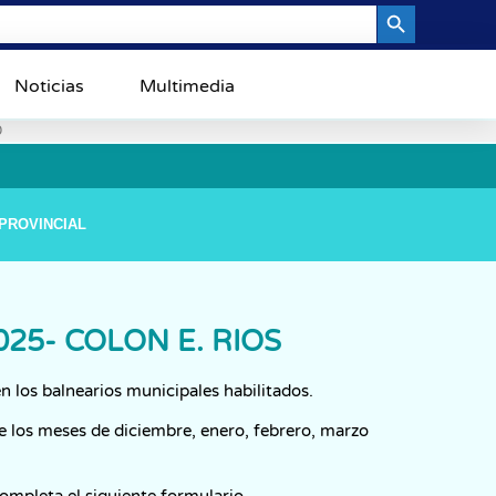
Search Button
Noticias
Multimedia
0
PROVINCIAL
5- COLON E. RIOS
 los balnearios municipales habilitados.
e los meses de diciembre, enero, febrero, marzo
ompleta el siguiente formulario.