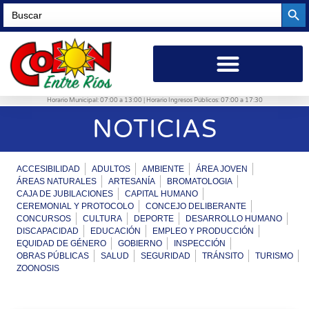
Searc
Search
for:
Horario Municipal: 07:00 a 13:00 | Horario Ingresos Públicos: 07:00 a 17:30
NOTICIAS
ACCESIBILIDAD
ADULTOS
AMBIENTE
ÁREA JOVEN
ÁREAS NATURALES
ARTESANÍA
BROMATOLOGIA
CAJA DE JUBILACIONES
CAPITAL HUMANO
CEREMONIAL Y PROTOCOLO
CONCEJO DELIBERANTE
CONCURSOS
CULTURA
DEPORTE
DESARROLLO HUMANO
DISCAPACIDAD
EDUCACIÓN
EMPLEO Y PRODUCCIÓN
EQUIDAD DE GÉNERO
GOBIERNO
INSPECCIÓN
OBRAS PÚBLICAS
SALUD
SEGURIDAD
TRÁNSITO
TURISMO
ZOONOSIS