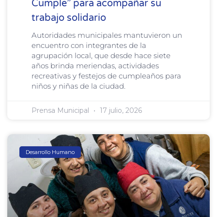
Cumple” para acompañar su
trabajo solidario
Autoridades municipales mantuvieron un
encuentro con integrantes de la
agrupación local, que desde hace siete
años brinda meriendas, actividades
recreativas y festejos de cumpleaños para
niños y niñas de la ciudad.
Prensa Municipal
17 julio, 2026
Desarrollo Humano