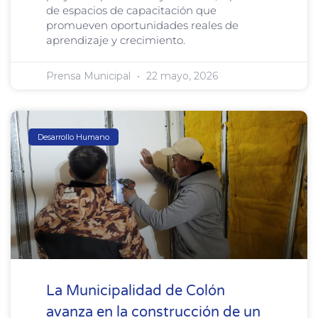
de espacios de capacitación que
promueven oportunidades reales de
aprendizaje y crecimiento.
Prensa Municipal
22 mayo, 2026
Desarrollo Humano
La Municipalidad de Colón
avanza en la construcción de un