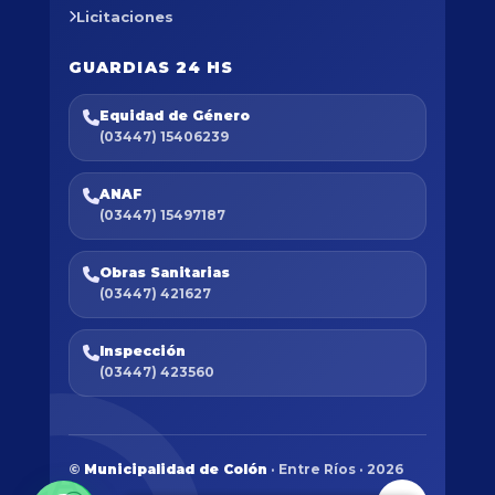
Licitaciones
GUARDIAS 24 HS
Equidad de Género
(03447) 15406239
ANAF
(03447) 15497187
Obras Sanitarias
(03447) 421627
Inspección
(03447) 423560
©
Municipalidad de Colón
· Entre Ríos · 2026