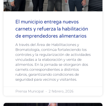
El municipio entrega nuevos
carnets y refuerza la habilitación
de emprendedores alimentarios
A través del Área de Habilitaciones y
Bromatología, continúa fortaleciendo los
controles y la regularización de actividades
vinculadas a la elaboración y venta de
alimentos. En la jornada se otorgaron dos
carnets correspondientes a distintos
rubros, garantizando condiciones de
seguridad para vecinos y visitantes.
Prensa Municipal
2 febrero, 2026