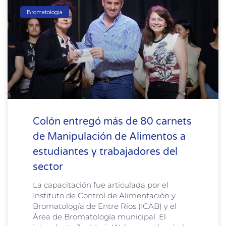
Bromatologia
Colón entregó más de 80 carnets
de Manipulación de Alimentos a
estudiantes y trabajadores del
sector
La capacitación fue articulada por el
Instituto de Control de Alimentación y
Bromatología de Entre Ríos (ICAB) y el
Área de Bromatología municipal. El