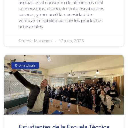
asociados al consumo de alimentos mal
conservados, especialmente escabeches
caseros, y remarcó la necesidad de
verificar la habilitación de los productos
artesanales.
Prensa Municipal
17 julio, 2026
Bromatologia
Estudiantes de la Escuela Técnica