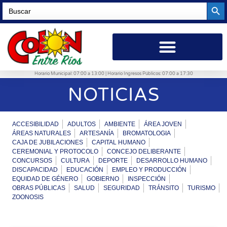
Searc
Search
for:
Horario Municipal: 07:00 a 13:00 | Horario Ingresos Públicos: 07:00 a 17:30
NOTICIAS
ACCESIBILIDAD
ADULTOS
AMBIENTE
ÁREA JOVEN
ÁREAS NATURALES
ARTESANÍA
BROMATOLOGIA
CAJA DE JUBILACIONES
CAPITAL HUMANO
CEREMONIAL Y PROTOCOLO
CONCEJO DELIBERANTE
CONCURSOS
CULTURA
DEPORTE
DESARROLLO HUMANO
DISCAPACIDAD
EDUCACIÓN
EMPLEO Y PRODUCCIÓN
EQUIDAD DE GÉNERO
GOBIERNO
INSPECCIÓN
OBRAS PÚBLICAS
SALUD
SEGURIDAD
TRÁNSITO
TURISMO
ZOONOSIS