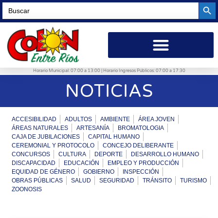
Searc
Search
for:
Horario Municipal: 07:00 a 13:00 | Horario Ingresos Públicos: 07:00 a 17:30
NOTICIAS
ACCESIBILIDAD
ADULTOS
AMBIENTE
ÁREA JOVEN
ÁREAS NATURALES
ARTESANÍA
BROMATOLOGIA
CAJA DE JUBILACIONES
CAPITAL HUMANO
CEREMONIAL Y PROTOCOLO
CONCEJO DELIBERANTE
CONCURSOS
CULTURA
DEPORTE
DESARROLLO HUMANO
DISCAPACIDAD
EDUCACIÓN
EMPLEO Y PRODUCCIÓN
EQUIDAD DE GÉNERO
GOBIERNO
INSPECCIÓN
OBRAS PÚBLICAS
SALUD
SEGURIDAD
TRÁNSITO
TURISMO
ZOONOSIS