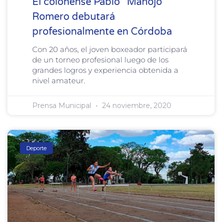
El colonense Pablo “Manojo”
Romero debutará
profesionalmente en Córdoba
Con 20 años, el joven boxeador participará
de un torneo profesional luego de los
grandes logros y experiencia obtenida a
nivel amateur.
Prensa Municipal
24 noviembre, 2020
Deporte