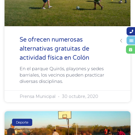
Se ofrecen numerosas
alternativas gratuitas de
actividad física en Colón
En el parque Quirós, playones y sedes
barriales, los vecinos pueden practicar
diversas disciplinas.
Prensa Municipal
30 octubre, 2020
Deporte