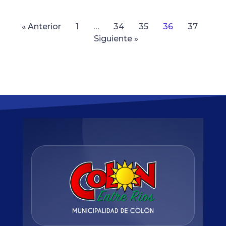
« Anterior
1
…
34
35
36
37
Siguiente »