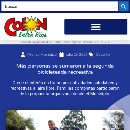
Searc
Search
for:
Horario Municipal: 07:00 a 13:00 | Horario Ingresos Públicos: 07:00 a 17:30
Prensa Municipal
julio 25, 2021
Deporte
Más personas se sumaron a la segunda
bicicleteada recreativa
Crece el interés en Colón por actividades saludables y
recreativas al aire libre. Familias completas participaron
de la propuesta organizada desde el Municipio.