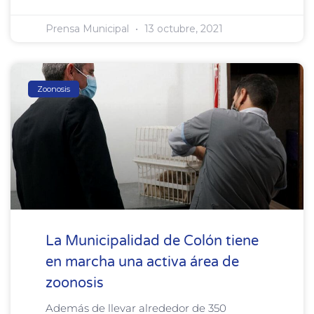
Prensa Municipal
13 octubre, 2021
Zoonosis
La Municipalidad de Colón tiene
en marcha una activa área de
zoonosis
Además de llevar alrededor de 350