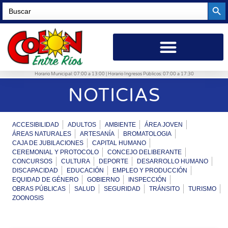
Searc
Search
for:
Horario Municipal: 07:00 a 13:00 | Horario Ingresos Públicos: 07:00 a 17:30
NOTICIAS
ACCESIBILIDAD
ADULTOS
AMBIENTE
ÁREA JOVEN
ÁREAS NATURALES
ARTESANÍA
BROMATOLOGIA
CAJA DE JUBILACIONES
CAPITAL HUMANO
CEREMONIAL Y PROTOCOLO
CONCEJO DELIBERANTE
CONCURSOS
CULTURA
DEPORTE
DESARROLLO HUMANO
DISCAPACIDAD
EDUCACIÓN
EMPLEO Y PRODUCCIÓN
EQUIDAD DE GÉNERO
GOBIERNO
INSPECCIÓN
OBRAS PÚBLICAS
SALUD
SEGURIDAD
TRÁNSITO
TURISMO
ZOONOSIS