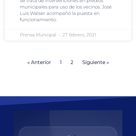
Se trata de intervenciones en predios
municipales para uso de los vecinos. José
Luis Walser acompañó la puesta en
funcionamiento.
Prensa Municipal
27 febrero, 2021
« Anterior
1
2
Siguiente »