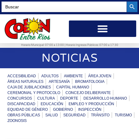
Searc
Search
for:
Horario Municipal: 07:00 a 13:00 | Horario Ingresos Públicos: 07:00 a 17:30
NOTICIAS
ACCESIBILIDAD
ADULTOS
AMBIENTE
ÁREA JOVEN
ÁREAS NATURALES
ARTESANÍA
BROMATOLOGIA
CAJA DE JUBILACIONES
CAPITAL HUMANO
CEREMONIAL Y PROTOCOLO
CONCEJO DELIBERANTE
CONCURSOS
CULTURA
DEPORTE
DESARROLLO HUMANO
DISCAPACIDAD
EDUCACIÓN
EMPLEO Y PRODUCCIÓN
EQUIDAD DE GÉNERO
GOBIERNO
INSPECCIÓN
OBRAS PÚBLICAS
SALUD
SEGURIDAD
TRÁNSITO
TURISMO
ZOONOSIS