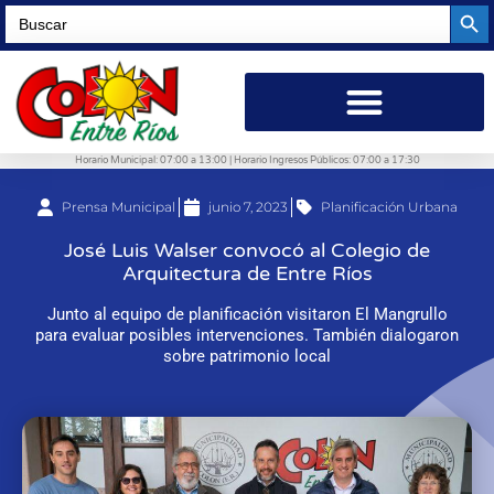
Searc
Search
for:
Horario Municipal: 07:00 a 13:00 | Horario Ingresos Públicos: 07:00 a 17:30
Prensa Municipal
junio 7, 2023
Planificación Urbana
José Luis Walser convocó al Colegio de
Arquitectura de Entre Ríos
Junto al equipo de planificación visitaron El Mangrullo
para evaluar posibles intervenciones. También dialogaron
sobre patrimonio local