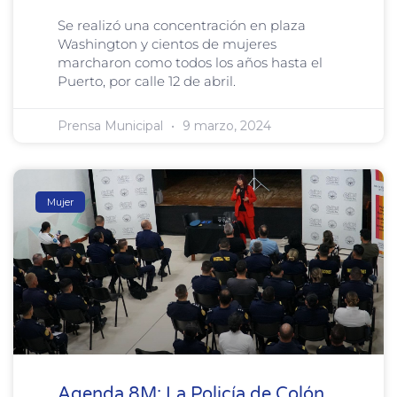
Se realizó una concentración en plaza
Washington y cientos de mujeres
marcharon como todos los años hasta el
Puerto, por calle 12 de abril.
Prensa Municipal
9 marzo, 2024
Mujer
Agenda 8M: La Policía de Colón