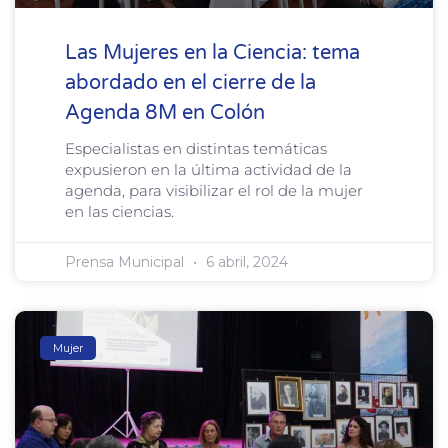
Las Mujeres en la Ciencia: tema
abordado en el cierre de la
Agenda 8M en Colón
Especialistas en distintas temáticas
expusieron en la última actividad de la
agenda, para visibilizar el rol de la mujer
en las ciencias.
Prensa Municipal
6 abril, 2024
Mujer