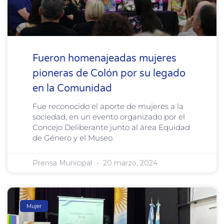
Fueron homenajeadas mujeres
pioneras de Colón por su legado
en la Comunidad
Fue reconocido el aporte de mujeres a la
sociedad, en un evento organizado por el
Concejo Deliberante junto al área Equidad
de Género y el Museo.
Prensa Municipal
20 marzo, 2024
Mujer