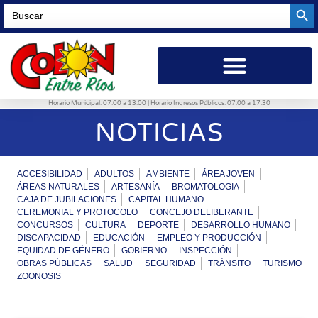
Searc
Search
for:
Horario Municipal: 07:00 a 13:00 | Horario Ingresos Públicos: 07:00 a 17:30
NOTICIAS
ACCESIBILIDAD
ADULTOS
AMBIENTE
ÁREA JOVEN
ÁREAS NATURALES
ARTESANÍA
BROMATOLOGIA
CAJA DE JUBILACIONES
CAPITAL HUMANO
CEREMONIAL Y PROTOCOLO
CONCEJO DELIBERANTE
CONCURSOS
CULTURA
DEPORTE
DESARROLLO HUMANO
DISCAPACIDAD
EDUCACIÓN
EMPLEO Y PRODUCCIÓN
EQUIDAD DE GÉNERO
GOBIERNO
INSPECCIÓN
OBRAS PÚBLICAS
SALUD
SEGURIDAD
TRÁNSITO
TURISMO
ZOONOSIS