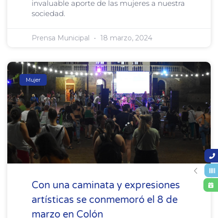
invaluable aporte de las mujeres a nuestra
sociedad.
Prensa Municipal
18 marzo, 2024
Mujer
Con una caminata y expresiones
artísticas se conmemoró el 8 de
marzo en Colón