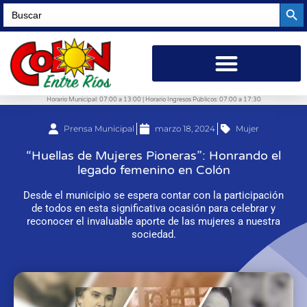
Searc
Search
for:
Horario Municipal: 07:00 a 13:00 | Horario Ingresos Públicos: 07:00 a 17:30
Prensa Municipal
marzo 18, 2024
Mujer
“Huellas de Mujeres Pioneras”: Honrando el
legado femenino en Colón
Desde el municipio se espera contar con la participación
de todos en esta significativa ocasión para celebrar y
reconocer el invaluable aporte de las mujeres a nuestra
sociedad.