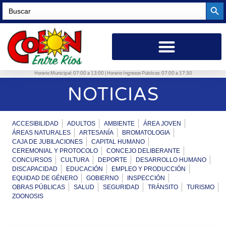
Searc
Search
for:
Horario Municipal: 07:00 a 13:00 | Horario Ingresos Públicos: 07:00 a 17:30
NOTICIAS
ACCESIBILIDAD
ADULTOS
AMBIENTE
ÁREA JOVEN
ÁREAS NATURALES
ARTESANÍA
BROMATOLOGIA
CAJA DE JUBILACIONES
CAPITAL HUMANO
CEREMONIAL Y PROTOCOLO
CONCEJO DELIBERANTE
CONCURSOS
CULTURA
DEPORTE
DESARROLLO HUMANO
DISCAPACIDAD
EDUCACIÓN
EMPLEO Y PRODUCCIÓN
EQUIDAD DE GÉNERO
GOBIERNO
INSPECCIÓN
OBRAS PÚBLICAS
SALUD
SEGURIDAD
TRÁNSITO
TURISMO
ZOONOSIS