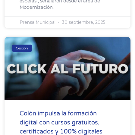
esperas”, señalaron desde el área de
Modernización.
Prensa Municipal
30 septiembre, 2025
Gestión
Colón impulsa la formación
digital con cursos gratuitos,
certificados y 100% digitales