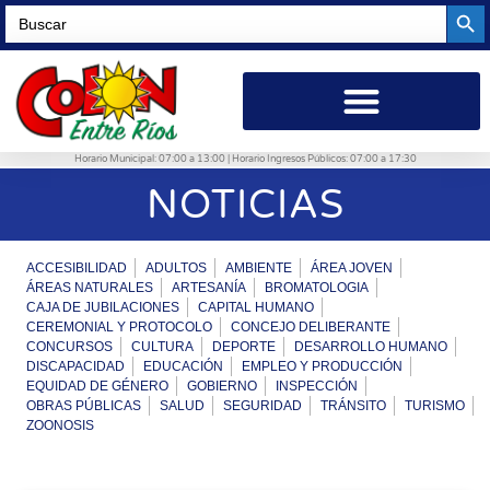
Searc
Search
for:
Horario Municipal: 07:00 a 13:00 | Horario Ingresos Públicos: 07:00 a 17:30
NOTICIAS
ACCESIBILIDAD
ADULTOS
AMBIENTE
ÁREA JOVEN
ÁREAS NATURALES
ARTESANÍA
BROMATOLOGIA
CAJA DE JUBILACIONES
CAPITAL HUMANO
CEREMONIAL Y PROTOCOLO
CONCEJO DELIBERANTE
CONCURSOS
CULTURA
DEPORTE
DESARROLLO HUMANO
DISCAPACIDAD
EDUCACIÓN
EMPLEO Y PRODUCCIÓN
EQUIDAD DE GÉNERO
GOBIERNO
INSPECCIÓN
OBRAS PÚBLICAS
SALUD
SEGURIDAD
TRÁNSITO
TURISMO
ZOONOSIS