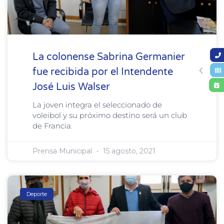
La colonense Sabrina Germanier
fue recibida por el Intendente
José Luis Walser
La joven integra el seleccionado de
voleibol y su próximo destino será un club
de Francia.
Prensa Municipal
15 agosto, 2021
Deporte