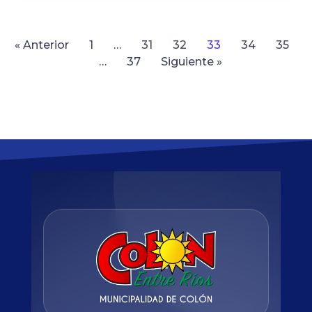
« Anterior
1
…
31
32
33
34
35
…
37
Siguiente »