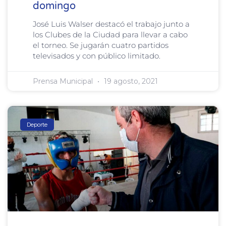
domingo
José Luis Walser destacó el trabajo junto a
los Clubes de la Ciudad para llevar a cabo
el torneo. Se jugarán cuatro partidos
televisados y con público limitado.
Prensa Municipal
19 agosto, 2021
Deporte