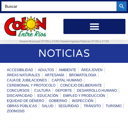
Searc
Search
for:
Horario Municipal: 07:00 a 13:00 | Horario Ingresos Públicos: 07:00 a 17:30
NOTICIAS
ACCESIBILIDAD
ADULTOS
AMBIENTE
ÁREA JOVEN
ÁREAS NATURALES
ARTESANÍA
BROMATOLOGIA
CAJA DE JUBILACIONES
CAPITAL HUMANO
CEREMONIAL Y PROTOCOLO
CONCEJO DELIBERANTE
CONCURSOS
CULTURA
DEPORTE
DESARROLLO HUMANO
DISCAPACIDAD
EDUCACIÓN
EMPLEO Y PRODUCCIÓN
EQUIDAD DE GÉNERO
GOBIERNO
INSPECCIÓN
OBRAS PÚBLICAS
SALUD
SEGURIDAD
TRÁNSITO
TURISMO
ZOONOSIS