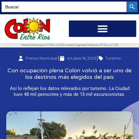
Searc
Search
for:
Horario Municipal: 07:00 a 13:00 | Horario Ingresos Públicos: 07:00 a 17:30
Prensa Municipal
octubre 16, 2023
Turismo
Con ocupación plena Colón volvió a ser uno de
los destinos más elegidos del país
Así lo reflejan los datos relevados por turismo. La Ciudad
tuvo 48 mil pernoctes y más de 15 mil excursionistas.