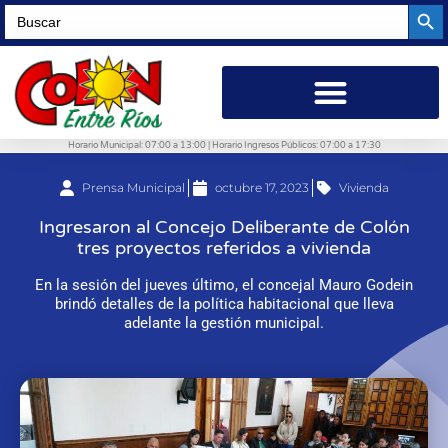
Searc
Search
for:
Horario Municipal: 07:00 a 13:00 | Horario Ingresos Públicos: 07:00 a 17:30
Prensa Municipal
octubre 17, 2023
Vivienda
Ingresaron al Concejo Deliberante de Colón
tres proyectos referidos a vivienda
En la sesión del jueves último, el concejal Mauro Godein
brindó detalles de la política habitacional que lleva
adelante la gestión municipal.