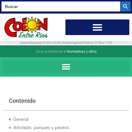
Searc
Search
for:
Horario Municipal: 07:00 a 13:00 | Horario Ingresos Públicos: 07:00 a 17:30
Inicio
»
Ambiente
»
Normativas y otros
Contenido
General
Arbolado, parques y paseos