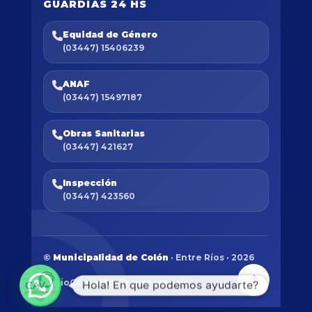
GUARDIAS 24 HS
Equidad de Género
(03447) 15406239
ANAF
(03447) 15497187
Obras Sanitarias
(03447) 421627
Inspección
(03447) 423560
©
Municipalidad de Colón
· Entre Ríos · 2026
Inicio
Contactos
Transparencia
Hola! En que podemos ayudarte?