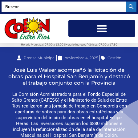
Searc
Search
for:
Horario Municipal: 07:00 a 13:00 | Horario Ingresos Públicos: 07:00 a 17:30
Prensa Municipal
noviembre 4, 2025
Gestión
José Luis Walser acompañó la licitación de
obras para el Hospital San Benjamín y destacó
el trabajo conjunto con la Provincia
La Comisión Administradora para el Fondo Especial de
Salto Grande (CAFESG) y el Ministerio de Salud de Entre
Ríos realizaron una jornada de trabajo en Concordia con
aperturas de sobres para dos obras estratégicas y la
supervisión del inicio de obras en el hospital Felipe
Heras. Las inversiones superan los $880 millones e
incluyen la refuncionalización de la sala de Internación
Masculina del Hospital San Benjamín de Colón.