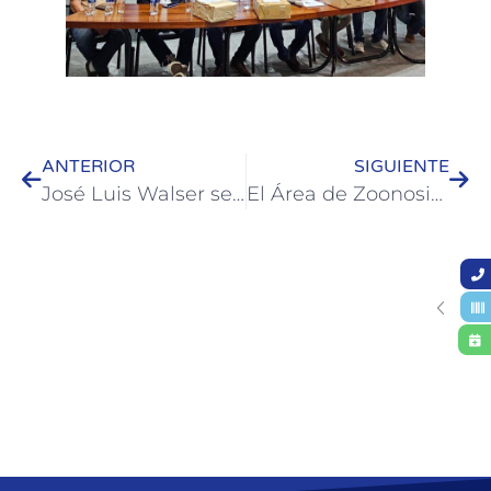
ANTERIOR
SIGUIENTE
José Luis Walser se reunió con los legisladores departamentales y gestiona la incorporación de obras para Colón en el Presupuesto 2026
El Área de Zoonosis brinda turnos de castración para noviembre y refuerza desparasitación y vacunación antirrábica