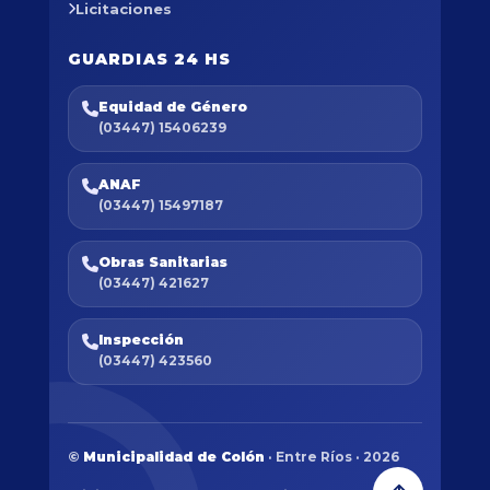
Licitaciones
GUARDIAS 24 HS
Equidad de Género
(03447) 15406239
ANAF
(03447) 15497187
Obras Sanitarias
(03447) 421627
Inspección
(03447) 423560
©
Municipalidad de Colón
· Entre Ríos · 2026