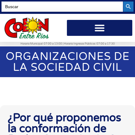
Searc
Search
for:
Horario Municipal: 07:00 a 13:00 | Horario Ingresos Públicos: 07:00 a 17:30
ORGANIZACIONES DE
LA SOCIEDAD CIVIL
¿Por qué proponemos
la conformación de