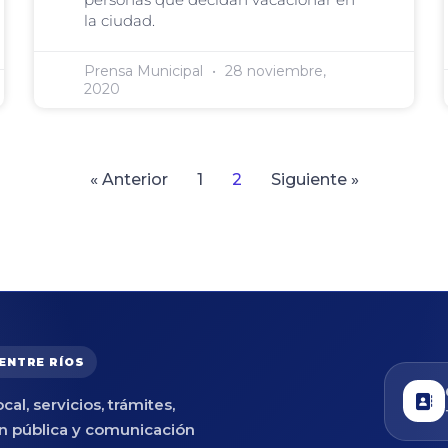
la ciudad.
Prensa Municipal
28 noviembre,
2020
« Anterior
1
2
Siguiente »
 ENTRE RÍOS
cal, servicios, trámites,
n pública y comunicación