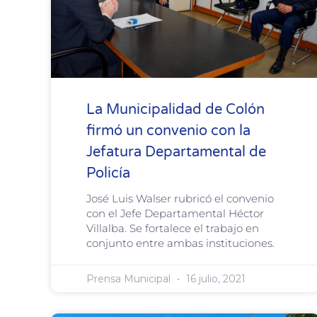
La Municipalidad de Colón
firmó un convenio con la
Jefatura Departamental de
Policía
José Luis Walser rubricó el convenio
con el Jefe Departamental Héctor
Villalba. Se fortalece el trabajo en
conjunto entre ambas instituciones.
Prensa Municipal
16 julio, 2021