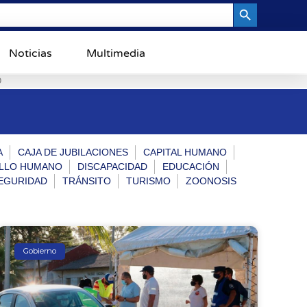
Search Button
Noticias
Multimedia
0
A
CAJA DE JUBILACIONES
CAPITAL HUMANO
LLO HUMANO
DISCAPACIDAD
EDUCACIÓN
EGURIDAD
TRÁNSITO
TURISMO
ZOONOSIS
Gobierno