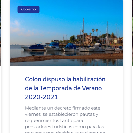
Gobierno
Colón dispuso la habilitación
de la Temporada de Verano
2020-2021
Mediante un decreto firmado este
viernes, se establecieron pautas y
requerimientos tanto para
prestadores turísticos como para las
personas que decidan vacacionar en