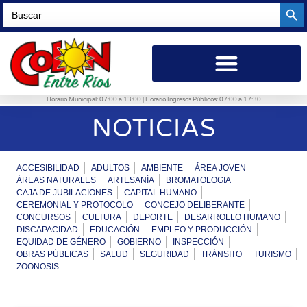
Searc
Search
for:
Horario Municipal: 07:00 a 13:00 | Horario Ingresos Públicos: 07:00 a 17:30
NOTICIAS
ACCESIBILIDAD
ADULTOS
AMBIENTE
ÁREA JOVEN
ÁREAS NATURALES
ARTESANÍA
BROMATOLOGIA
CAJA DE JUBILACIONES
CAPITAL HUMANO
CEREMONIAL Y PROTOCOLO
CONCEJO DELIBERANTE
CONCURSOS
CULTURA
DEPORTE
DESARROLLO HUMANO
DISCAPACIDAD
EDUCACIÓN
EMPLEO Y PRODUCCIÓN
EQUIDAD DE GÉNERO
GOBIERNO
INSPECCIÓN
OBRAS PÚBLICAS
SALUD
SEGURIDAD
TRÁNSITO
TURISMO
ZOONOSIS