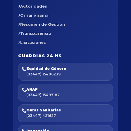
Autoridades
Organigrama
Resumen de Gestión
Transparencia
Licitaciones
GUARDIAS 24 HS
Equidad de Género
(03447) 15406239
ANAF
(03447) 15497187
Obras Sanitarias
(03447) 421627
Inspección