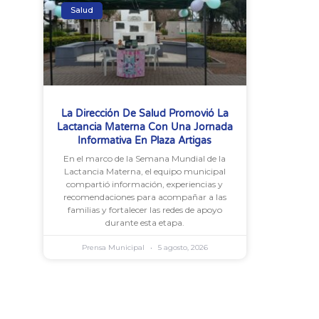
Salud
La Dirección De Salud Promovió La
Lactancia Materna Con Una Jornada
Informativa En Plaza Artigas
En el marco de la Semana Mundial de la
Lactancia Materna, el equipo municipal
compartió información, experiencias y
recomendaciones para acompañar a las
familias y fortalecer las redes de apoyo
durante esta etapa.
Prensa Municipal
5 agosto, 2026