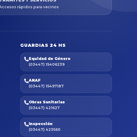
TRÁMITES Y SERVICIOS
Accesos rápidos para vecinos
GUARDIAS 24 HS
Equidad de Género
(03447) 15406239
ANAF
(03447) 15497187
Obras Sanitarias
(03447) 421627
Inspección
(03447) 423560