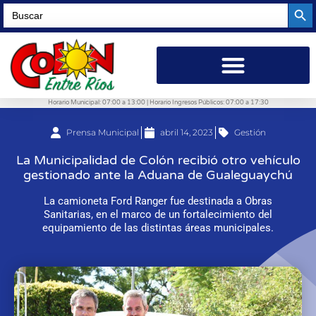
Searc
Search
for:
Horario Municipal: 07:00 a 13:00 | Horario Ingresos Públicos: 07:00 a 17:30
Prensa Municipal
abril 14, 2023
Gestión
La Municipalidad de Colón recibió otro vehículo
gestionado ante la Aduana de Gualeguaychú
La camioneta Ford Ranger fue destinada a Obras
Sanitarias, en el marco de un fortalecimiento del
equipamiento de las distintas áreas municipales.