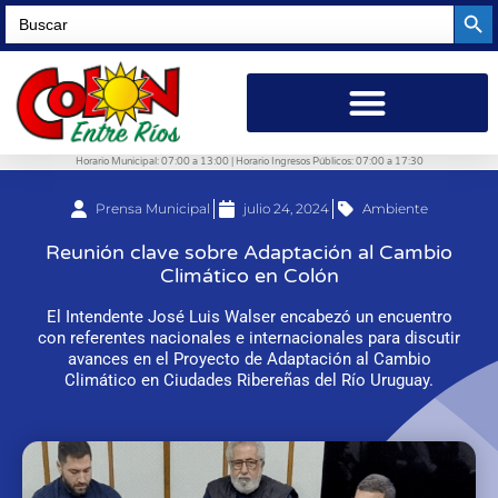
Searc
Search
for:
Horario Municipal: 07:00 a 13:00 | Horario Ingresos Públicos: 07:00 a 17:30
Prensa Municipal
julio 24, 2024
Ambiente
Reunión clave sobre Adaptación al Cambio
Climático en Colón
El Intendente José Luis Walser encabezó un encuentro
con referentes nacionales e internacionales para discutir
avances en el Proyecto de Adaptación al Cambio
Climático en Ciudades Ribereñas del Río Uruguay.