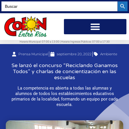
Searc
Search
for:
Horario Municipal: 07:00 a 13:00 | Horario Ingresos Públicos: 07:00 a 17:30
Prensa Municipal
septiembre 20, 2022
Ambiente
Se lanzó el concurso “Reciclando Ganamos
Todos” y charlas de concientización en las
escuelas
La competencia es abierta a todas las alumnas y
alumnos de todos los establecimientos educativos
primarios de la localidad, formando un equipo por cada
escuela.