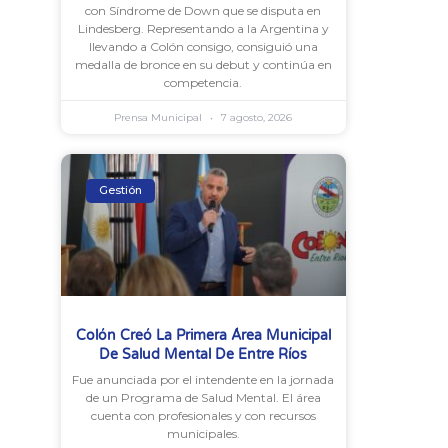
con Síndrome de Down que se disputa en
Lindesberg. Representando a la Argentina y
llevando a Colón consigo, consiguió una
medalla de bronce en su debut y continúa en
competencia.
Prensa Municipal
7 agosto, 2026
Gestión
Colón Creó La Primera Área Municipal
De Salud Mental De Entre Ríos
Fue anunciada por el intendente en la jornada
de un Programa de Salud Mental. El área
cuenta con profesionales y con recursos
municipales.