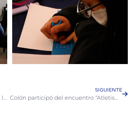
SIGUIENTE
El programa “Detectar” continúa por los barrios de Colón
Colón participó del encuentro “Atletismo desde tu lugar”