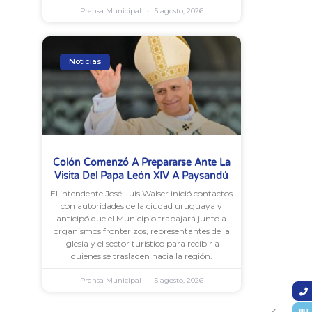
Prensa Municipal
5 agosto, 2026
Noticias
Colón Comenzó A Prepararse Ante La
Visita Del Papa León XIV A Paysandú
El intendente José Luis Walser inició contactos
con autoridades de la ciudad uruguaya y
anticipó que el Municipio trabajará junto a
organismos fronterizos, representantes de la
Iglesia y el sector turístico para recibir a
quienes se trasladen hacia la región.
Prensa Municipal
5 agosto, 2026