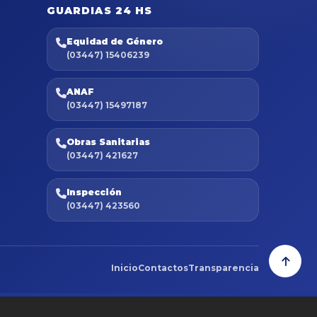
GUARDIAS 24 HS
Equidad de Género
(03447) 15406239
ANAF
(03447) 15497187
Obras Sanitarias
(03447) 421627
Inspección
(03447) 423560
Inicio
Contactos
Transparencia