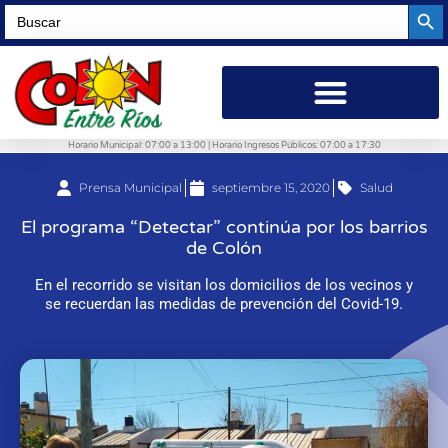
Searc
Search
for:
Horario Municipal: 07:00 a 13:00 | Horario Ingresos Públicos: 07:00 a 17:30
Prensa Municipal
septiembre 15, 2020
Salud
El programa “Detectar” continúa por los barrios
de Colón
En el recorrido se visitan los domicilios de los vecinos y
se recuerdan las medidas de prevención del Covid-19.