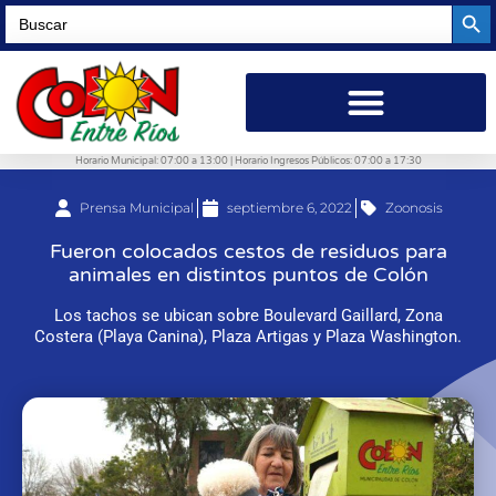
Searc
Search
for:
Horario Municipal: 07:00 a 13:00 | Horario Ingresos Públicos: 07:00 a 17:30
Prensa Municipal
septiembre 6, 2022
Zoonosis
Fueron colocados cestos de residuos para
animales en distintos puntos de Colón
Los tachos se ubican sobre Boulevard Gaillard, Zona
Costera (Playa Canina), Plaza Artigas y Plaza Washington.