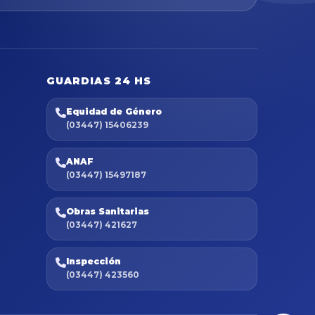
GUARDIAS 24 HS
Equidad de Género
(03447) 15406239
ANAF
(03447) 15497187
Obras Sanitarias
(03447) 421627
Inspección
(03447) 423560