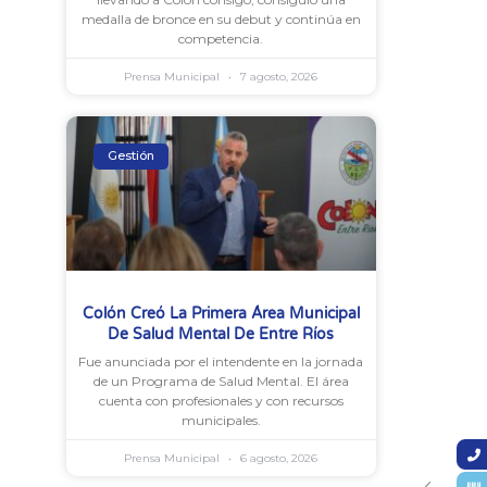
medalla de bronce en su debut y continúa en
competencia.
Prensa Municipal
7 agosto, 2026
Gestión
Colón Creó La Primera Área Municipal
De Salud Mental De Entre Ríos
Fue anunciada por el intendente en la jornada
de un Programa de Salud Mental. El área
cuenta con profesionales y con recursos
municipales.
Prensa Municipal
6 agosto, 2026