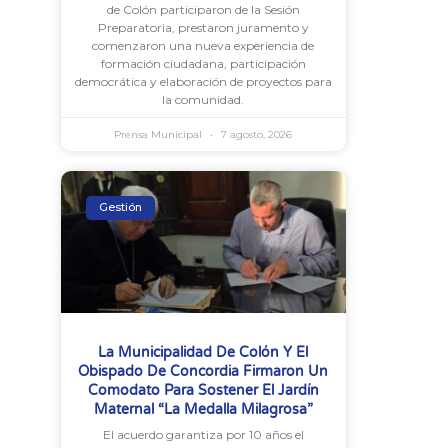
de Colón participaron de la Sesión
Preparatoria, prestaron juramento y
comenzaron una nueva experiencia de
formación ciudadana, participación
democrática y elaboración de proyectos para
la comunidad.
Prensa Municipal
7 agosto, 2026
Gestión
La Municipalidad De Colón Y El
Obispado De Concordia Firmaron Un
Comodato Para Sostener El Jardín
Maternal “La Medalla Milagrosa”
El acuerdo garantiza por 10 años el