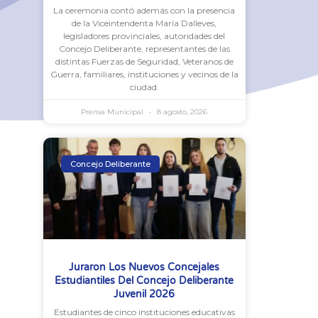
La ceremonia contó además con la presencia
de la Viceintendenta María Dalleves,
legisladores provinciales, autoridades del
Concejo Deliberante, representantes de las
distintas Fuerzas de Seguridad, Veteranos de
Guerra, familiares, instituciones y vecinos de la
ciudad.
Prensa Municipal
8 agosto, 2026
Concejo Deliberante
Juraron Los Nuevos Concejales
Estudiantiles Del Concejo Deliberante
Juvenil 2026
Estudiantes de cinco instituciones educativas