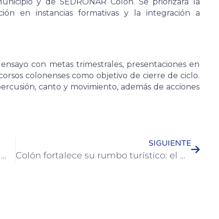
 Municipio y de SEDRONAR Colón. Se priorizará la
ción en instancias formativas y la integración a
 ensayo con metas trimestrales, presentaciones en
s corsos colonenses como objetivo de cierre de ciclo.
ercusión, canto y movimiento, además de acciones
SIGUIENTE
La Municipalidad de Colón destruyó más de 100 escapes libres o modificados de motos
Colón fortalece su rumbo turístico: el Consejo Asesor avanzó en obras, promoción y agenda de eventos