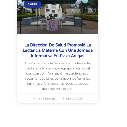
Salud
La Dirección De Salud Promovió La
Lactancia Materna Con Una Jornada
Informativa En Plaza Artigas
En el marco de la Semana Mundial de la
Lactancia Materna, el equipo municipal
compartió información, experiencias y
recomendaciones para acompañar a las
familias y fortalecer las redes de apoyo
durante esta etapa.
Prensa Municipal
5 agosto, 2026