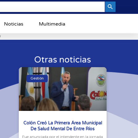
Search Button
Noticias
Multimedia
0
Otras noticias
Gestión
Colón Creó La Primera Área Municipal
De Salud Mental De Entre Ríos
Fue anunciada por el intendente en la jornada