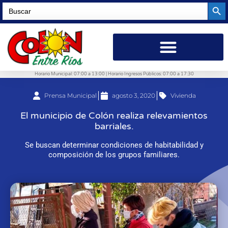
Searc
Search
for:
Horario Municipal: 07:00 a 13:00 | Horario Ingresos Públicos: 07:00 a 17:30
Prensa Municipal
agosto 3, 2020
Vivienda
El municipio de Colón realiza relevamientos
barriales.
Se buscan determinar condiciones de habitabilidad y
composición de los grupos familiares.