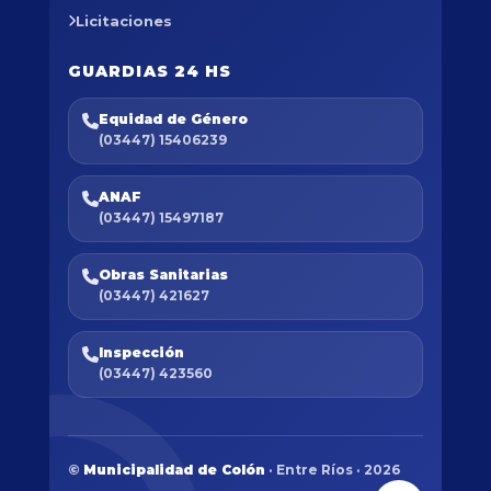
Licitaciones
GUARDIAS 24 HS
Equidad de Género
(03447) 15406239
ANAF
(03447) 15497187
Obras Sanitarias
(03447) 421627
Inspección
(03447) 423560
©
Municipalidad de Colón
· Entre Ríos · 2026