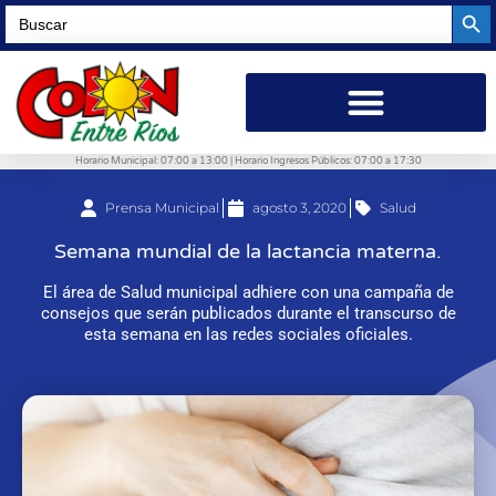
Searc
Search
for:
Horario Municipal: 07:00 a 13:00 | Horario Ingresos Públicos: 07:00 a 17:30
Prensa Municipal
agosto 3, 2020
Salud
Semana mundial de la lactancia materna.
El área de Salud municipal adhiere con una campaña de
consejos que serán publicados durante el transcurso de
esta semana en las redes sociales oficiales.