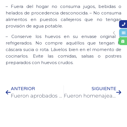
– Fuera del hogar no consuma jugos, bebidas o
helados de procedencia desconocida. – No consuma
alimentos en puestos callejeros que no tengan
provisión de agua potable.
– Conserve los huevos en su envase original y
refrigerados. No compre aquéllos que tengan la
cáscara sucia o rota. Lávelos bien en el momento de
cocinarlos. Evite las comidas, salsas o postres
preparados con huevos crudos.
ANTERIOR
SIGUIENTE
Fueron aprobados seis proyectos de Colón del programa Argentina Construye Solidaria
Fueron homenajeados empleados municipales de Colón con 25 años de servicio