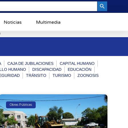
Search Button
Noticias
Multimedia
0
A
CAJA DE JUBILACIONES
CAPITAL HUMANO
LLO HUMANO
DISCAPACIDAD
EDUCACIÓN
EGURIDAD
TRÁNSITO
TURISMO
ZOONOSIS
Obras Públicas