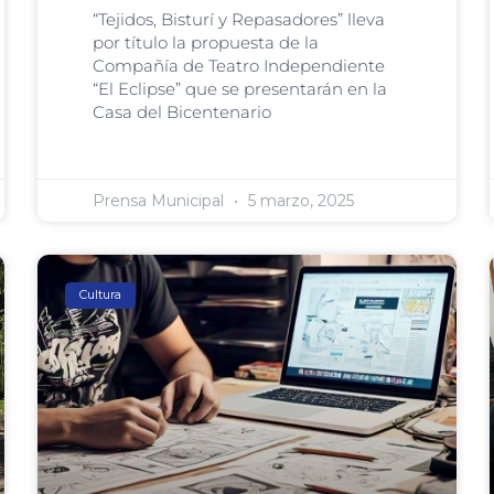
“Tejidos, Bisturí y Repasadores” lleva
por título la propuesta de la
Compañía de Teatro Independiente
“El Eclipse” que se presentarán en la
Casa del Bicentenario
Prensa Municipal
5 marzo, 2025
Cultura