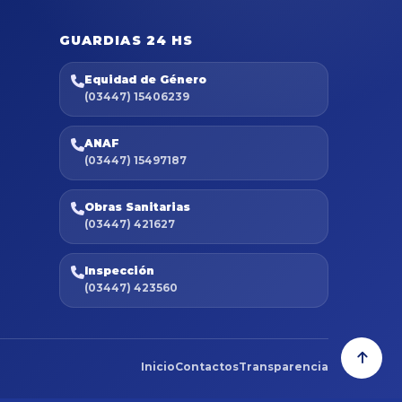
GUARDIAS 24 HS
Equidad de Género
(03447) 15406239
ANAF
(03447) 15497187
Obras Sanitarias
(03447) 421627
Inspección
(03447) 423560
Inicio
Contactos
Transparencia