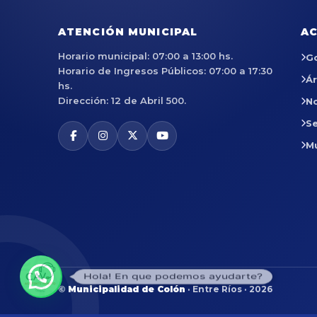
ATENCIÓN MUNICIPAL
AC
Horario municipal: 07:00 a 13:00 hs.
G
Horario de Ingresos Públicos: 07:00 a 17:30
Á
hs.
Dirección: 12 de Abril 500.
No
Se
M
Hola! En que podemos ayudarte?
©
Municipalidad de Colón
· Entre Ríos · 2026