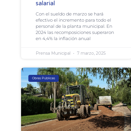
salarial
Con el sueldo de marzo se hará
efectivo el incremento para todo el
personal de la planta municipal. En
2024 las recomposiciones superaron
en 4,4% la inflación anual
Prensa Municipal
7 marzo, 2025
Obras Públicas