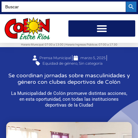
Searc
Search
for:
Horario Municipal: 07:00 a 13:00 | Horario Ingresos Públicos: 07:00 a 17:30
Prensa Municipal
marzo 5, 2025
Equidad de género
,
Sin categoría
Se coordinan jornadas sobre masculinidades y
género con clubes deportivos de Colón
La Municipalidad de Colón promueve distintas acciones,
en esta oportunidad, con todas las instituciones
deportivas de la Ciudad