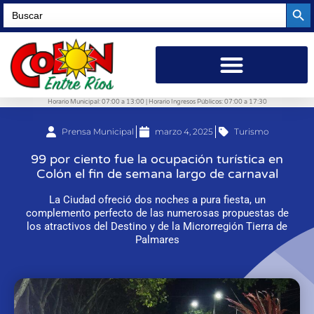
Searc
Search
for:
Horario Municipal: 07:00 a 13:00 | Horario Ingresos Públicos: 07:00 a 17:30
Prensa Municipal
marzo 4, 2025
Turismo
99 por ciento fue la ocupación turística en
Colón el fin de semana largo de carnaval
La Ciudad ofreció dos noches a pura fiesta, un
complemento perfecto de las numerosas propuestas de
los atractivos del Destino y de la Microrregión Tierra de
Palmares