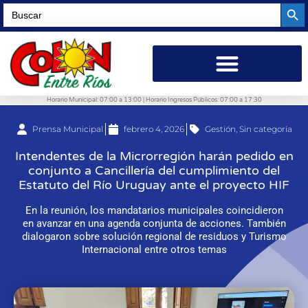
Searc
Search
for:
Horario Municipal: 07:00 a 13:00 | Horario Ingresos Públicos: 07:00 a 17:30
Prensa Municipal
febrero 4, 2026
Gestión
,
Sin categoría
Intendentes de la Microrregión harán pedido en
conjunto a Cancillería del cumplimiento del
Estatuto del Río Uruguay ante el proyecto HIF
En la reunión, los mandatarios municipales coincidieron
en avanzar en una agenda conjunta de acciones. También
dialogaron sobre solución regional de residuos y Turismo
Internacional entre otros temas