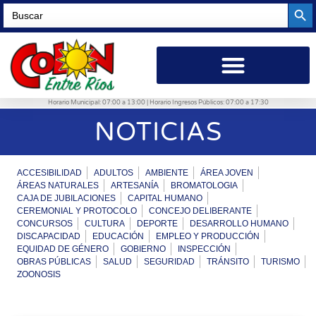
Searc
Search
for:
Horario Municipal: 07:00 a 13:00 | Horario Ingresos Públicos: 07:00 a 17:30
NOTICIAS
ACCESIBILIDAD
ADULTOS
AMBIENTE
ÁREA JOVEN
ÁREAS NATURALES
ARTESANÍA
BROMATOLOGIA
CAJA DE JUBILACIONES
CAPITAL HUMANO
CEREMONIAL Y PROTOCOLO
CONCEJO DELIBERANTE
CONCURSOS
CULTURA
DEPORTE
DESARROLLO HUMANO
DISCAPACIDAD
EDUCACIÓN
EMPLEO Y PRODUCCIÓN
EQUIDAD DE GÉNERO
GOBIERNO
INSPECCIÓN
OBRAS PÚBLICAS
SALUD
SEGURIDAD
TRÁNSITO
TURISMO
ZOONOSIS