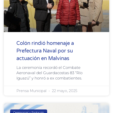
Colón rindió homenaje a
Prefectura Naval por su
actuación en Malvinas
La ceremonia recordó el Combate
Aeronaval del Guardacostas 83 “Río
Iguazú” y honró a ex combatientes.
Prensa Municipal
22 mayo, 2025
Ceremonial y Protocolo