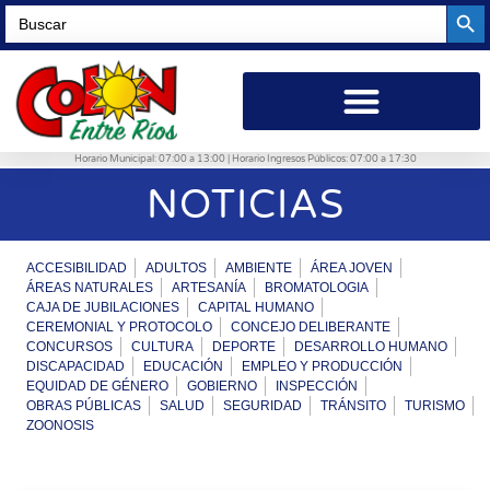
Searc
Search
for:
Horario Municipal: 07:00 a 13:00 | Horario Ingresos Públicos: 07:00 a 17:30
NOTICIAS
ACCESIBILIDAD
ADULTOS
AMBIENTE
ÁREA JOVEN
ÁREAS NATURALES
ARTESANÍA
BROMATOLOGIA
CAJA DE JUBILACIONES
CAPITAL HUMANO
CEREMONIAL Y PROTOCOLO
CONCEJO DELIBERANTE
CONCURSOS
CULTURA
DEPORTE
DESARROLLO HUMANO
DISCAPACIDAD
EDUCACIÓN
EMPLEO Y PRODUCCIÓN
EQUIDAD DE GÉNERO
GOBIERNO
INSPECCIÓN
OBRAS PÚBLICAS
SALUD
SEGURIDAD
TRÁNSITO
TURISMO
ZOONOSIS