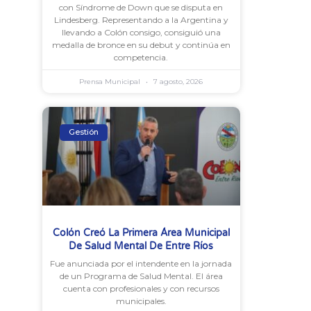
con Síndrome de Down que se disputa en
Lindesberg. Representando a la Argentina y
llevando a Colón consigo, consiguió una
medalla de bronce en su debut y continúa en
competencia.
Prensa Municipal
7 agosto, 2026
Gestión
Colón Creó La Primera Área Municipal
De Salud Mental De Entre Ríos
Fue anunciada por el intendente en la jornada
de un Programa de Salud Mental. El área
cuenta con profesionales y con recursos
municipales.