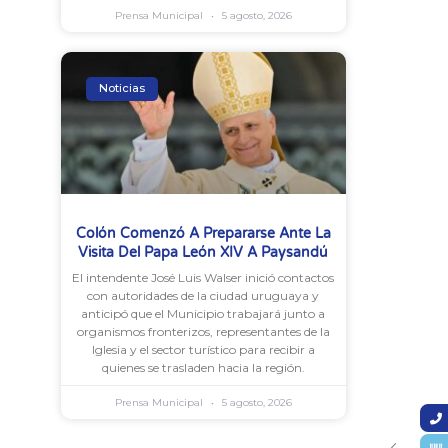
Prensa Municipal
5 agosto, 2026
Noticias
Colón Comenzó A Prepararse Ante La
Visita Del Papa León XIV A Paysandú
El intendente José Luis Walser inició contactos
con autoridades de la ciudad uruguaya y
anticipó que el Municipio trabajará junto a
organismos fronterizos, representantes de la
Iglesia y el sector turístico para recibir a
quienes se trasladen hacia la región.
Prensa Municipal
5 agosto, 2026