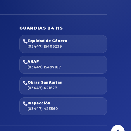
GUARDIAS 24 HS
Equidad de Género
(03447) 15406239
ANAF
(03447) 15497187
Obras Sanitarias
(03447) 421627
Inspección
(03447) 423560