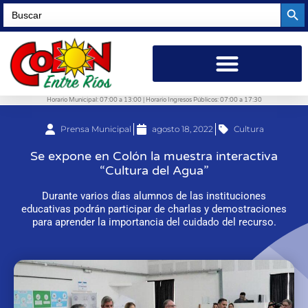
Searc
Search
for:
Horario Municipal: 07:00 a 13:00 | Horario Ingresos Públicos: 07:00 a 17:30
Prensa Municipal
agosto 18, 2022
Cultura
Se expone en Colón la muestra interactiva
“Cultura del Agua”
Durante varios días alumnos de las instituciones
educativas podrán participar de charlas y demostraciones
para aprender la importancia del cuidado del recurso.