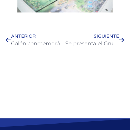
ANTERIOR
SIGUIENTE
Colón conmemoró el 172° aniversario del Paso a la Inmortalidad de José de San Martín
Se presenta el Grupo “Ensamble Jazz Fusión” en la Casa del Bicentenario