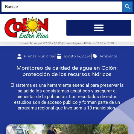
Searc
Search
for:
Horario Municipal: 07:00 a 13:00 | Horario Ingresos Públicos: 07:00 a 17:30
Prensa Municipal
agosto 14, 2024
Ambiente
Monitoreo de calidad de agua en Colón:
protección de los recursos hídricos
El sistema es una herramienta esencial para preservar la
salud de los ecosistemas acuáticos y asegurar el
bienestar de la población. Los resultados de estos
estudios son de acceso público y forman parte de un
programa regional que involucra a 10 municipios.