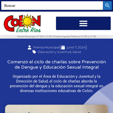
Searc
Search
for:
Horario Municipal: 07:00 a 13:00 | Horario Ingresos Públicos: 07:00 a 17:30
Prensa Municipal
junio 7, 2024
Educación y Juventud
,
Salud
Comenzó el ciclo de charlas sobre Prevención
de Dengue y Educación Sexual Integral
Organizado por el Área de Educación y Juventud y la
Dirección de Salud, el ciclo de charlas aborda la
prevención del dengue y la educación sexual integral en
diversas instituciones educativas de Colón.