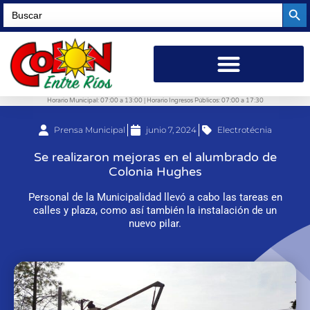
Searc
Search
for:
Horario Municipal: 07:00 a 13:00 | Horario Ingresos Públicos: 07:00 a 17:30
Prensa Municipal
junio 7, 2024
Electrotécnia
Se realizaron mejoras en el alumbrado de
Colonia Hughes
Personal de la Municipalidad llevó a cabo las tareas en
calles y plaza, como así también la instalación de un
nuevo pilar.