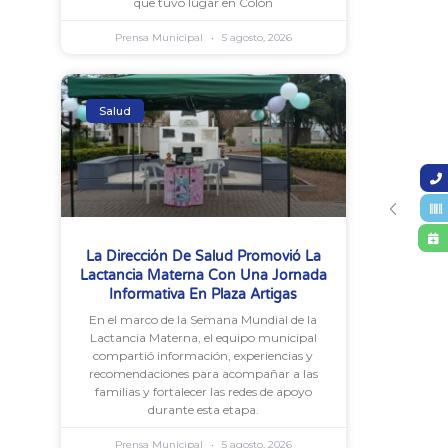
que tuvo lugar en Colón
Prensa Municipal
5 agosto, 2026
Salud
La Dirección De Salud Promovió La
Lactancia Materna Con Una Jornada
Informativa En Plaza Artigas
En el marco de la Semana Mundial de la
Lactancia Materna, el equipo municipal
compartió información, experiencias y
recomendaciones para acompañar a las
familias y fortalecer las redes de apoyo
durante esta etapa.
Prensa Municipal
5 agosto, 2026