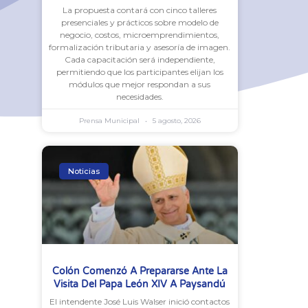
La propuesta contará con cinco talleres
presenciales y prácticos sobre modelo de
negocio, costos, microemprendimientos,
formalización tributaria y asesoría de imagen.
Cada capacitación será independiente,
permitiendo que los participantes elijan los
módulos que mejor respondan a sus
necesidades.
Prensa Municipal
5 agosto, 2026
Noticias
Colón Comenzó A Prepararse Ante La
Visita Del Papa León XIV A Paysandú
El intendente José Luis Walser inició contactos