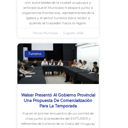
con autoridades de la ciudad uruguaya y
anticipó que el Municipio trabajará junto a
organismos fronterizos, representantes de la
Iglesia y el sector turístico para recibir a
quienes se trasladen hacia la región.
Prensa Municipal
5 agosto, 2026
Turismo
Walser Presentó Al Gobierno Provincial
Una Propuesta De Comercialización
Para La Temporada
Fue en el primer encuentro de un comité de
crisis junto al presidente del EMTURER y
referentes de turismo de la Costa del Uruguay