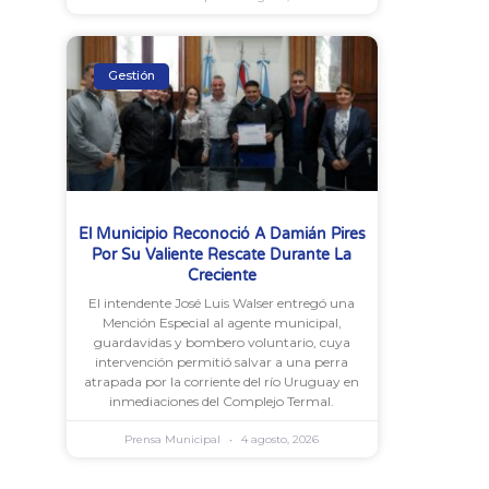
Gestión
El Municipio Reconoció A Damián Pires
Por Su Valiente Rescate Durante La
Creciente
El intendente José Luis Walser entregó una
Mención Especial al agente municipal,
guardavidas y bombero voluntario, cuya
intervención permitió salvar a una perra
atrapada por la corriente del río Uruguay en
inmediaciones del Complejo Termal.
Prensa Municipal
4 agosto, 2026