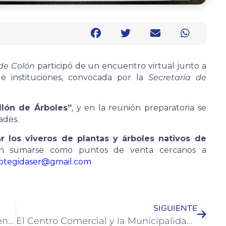
de Colón
participó de un encuentro virtual junto a
e instituciones, convocada por la
Secretaría de
illón de Árboles”
, y en la reunión preparatoria se
ades.
ar los viveros de plantas y árboles nativos de
ran sumarse como puntos de venta cercanos a
rotegidaser@gmail.com
SIGUIENTE
Se firmó el convenio para la puesta en valor del Museo de Colón
El Centro Comercial y la Municipalidad presentaron programas de incentivo económico y de empleo joven