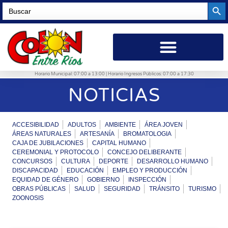
Searc
Search
for:
Horario Municipal: 07:00 a 13:00 | Horario Ingresos Públicos: 07:00 a 17:30
NOTICIAS
ACCESIBILIDAD
ADULTOS
AMBIENTE
ÁREA JOVEN
ÁREAS NATURALES
ARTESANÍA
BROMATOLOGIA
CAJA DE JUBILACIONES
CAPITAL HUMANO
CEREMONIAL Y PROTOCOLO
CONCEJO DELIBERANTE
CONCURSOS
CULTURA
DEPORTE
DESARROLLO HUMANO
DISCAPACIDAD
EDUCACIÓN
EMPLEO Y PRODUCCIÓN
EQUIDAD DE GÉNERO
GOBIERNO
INSPECCIÓN
OBRAS PÚBLICAS
SALUD
SEGURIDAD
TRÁNSITO
TURISMO
ZOONOSIS