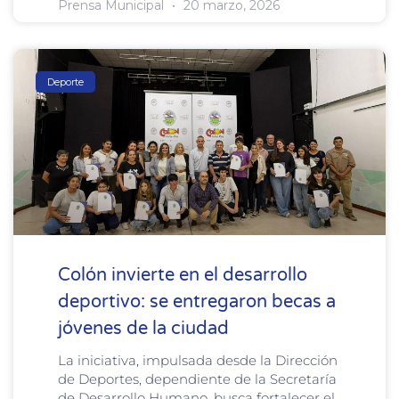
Prensa Municipal
20 marzo, 2026
Deporte
Colón invierte en el desarrollo
deportivo: se entregaron becas a
jóvenes de la ciudad
La iniciativa, impulsada desde la Dirección
de Deportes, dependiente de la Secretaría
de Desarrollo Humano, busca fortalecer el