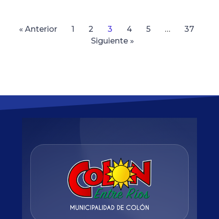
« Anterior
1
2
3
4
5
…
37
Siguiente »