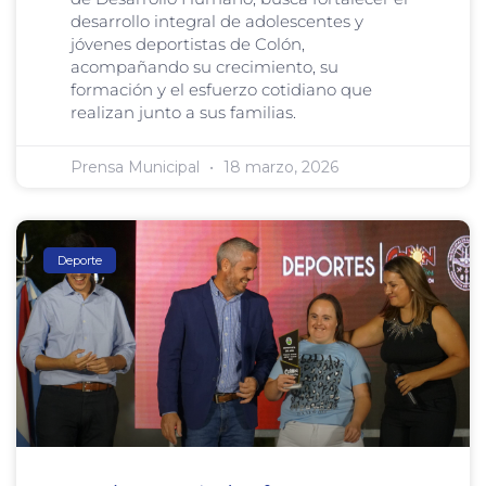
desarrollo integral de adolescentes y
jóvenes deportistas de Colón,
acompañando su crecimiento, su
formación y el esfuerzo cotidiano que
realizan junto a sus familias.
Prensa Municipal
18 marzo, 2026
Deporte