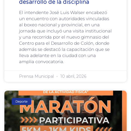
desarrollo de la disciplina
El intendente José Luis Walser encabezó
un encuentro con autoridades vinculadas
al boxeo nacional y provincial, en una
jornada que incluyó una visita institucional
y una recorrida por el nuevo gimnasio del
Centro para el Desarrollo de Colón, donde
además se destacó la capacitación que se
lleva adelante en la ciudad con una
amplia convocatoria.
Prensa Municipal
10 abril, 2026
Deporte