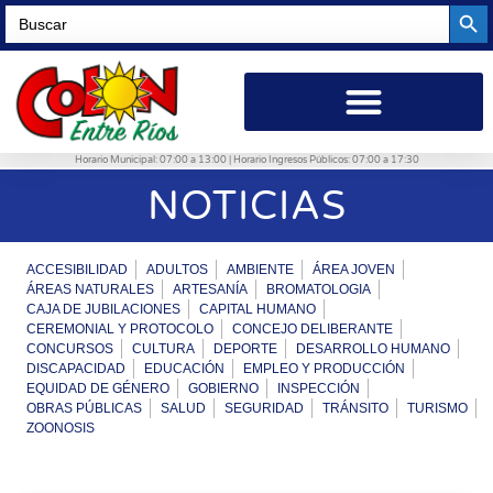
Searc
Search
for:
Horario Municipal: 07:00 a 13:00 | Horario Ingresos Públicos: 07:00 a 17:30
NOTICIAS
ACCESIBILIDAD
ADULTOS
AMBIENTE
ÁREA JOVEN
ÁREAS NATURALES
ARTESANÍA
BROMATOLOGIA
CAJA DE JUBILACIONES
CAPITAL HUMANO
CEREMONIAL Y PROTOCOLO
CONCEJO DELIBERANTE
CONCURSOS
CULTURA
DEPORTE
DESARROLLO HUMANO
DISCAPACIDAD
EDUCACIÓN
EMPLEO Y PRODUCCIÓN
EQUIDAD DE GÉNERO
GOBIERNO
INSPECCIÓN
OBRAS PÚBLICAS
SALUD
SEGURIDAD
TRÁNSITO
TURISMO
ZOONOSIS